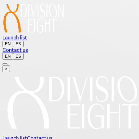
Launch list
EN
ES
Contact us
EN
ES
×
Launch list
Contact us